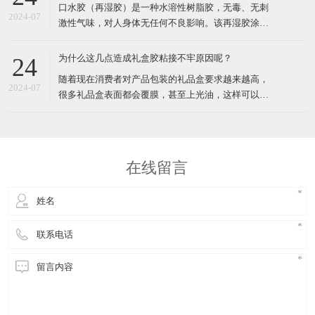
​口水胶（再湿胶）是一种水溶性树脂胶，无毒、无刺
食品制品中可以作为乳化剂、安定剂、增稠剂使用，
2024-07
激性气味，对人身体无任何不良影响。该再湿胶涂于
能够增加食品的稳定性，使
纸张表面上 ，经纸张干燥吸收后迅速成膜，涂胶部位
再次遇水湿润后起粘接作用。​1、乳白色乳液2、粘
为什么这几点造成礼盒胶粘接不牢原因呢？
24
度：12000~15000CPS (3#/60rpm/25°C）3、PH值：
​随着现在消费者对产品包装的礼品盒要求越来越高，
4.0-5.04、固含量：42%
2024-07
很多礼品盒表面都会覆膜，甚至上光油，这样可以让
使用者看起来更加地高档。但是，这些经过特殊处理
过后的礼品盒，印刷包装厂家在向其涂高粘力礼盒胶
的时候，如果按照常规的方式进行涂礼盒胶，很容易
造成纸盒脱胶或者粘接不牢固的现象。下面，就跟大
在线留言
家分享一些经验：​1、