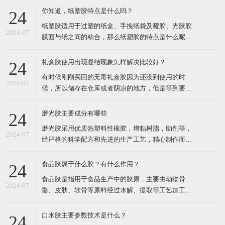
你知道，纸塑胶特点是什么吗？
24
​纸塑胶适用于过塑的纸盒、手挽纸袋及哑胶、光胶胶
2024-07
膜面与纸之间的粘合，那么纸塑胶的特点是什么呢？
就由小编为大家介绍一下。纸塑胶的特点如下：1、
工艺简单，造价中等，稳定性好，混合性良好，环
礼盒胶使用出现凝结现象怎样解决比较好？
24
保，应用方便;​2.、初粘力好，快干，终粘强度大，胶
​有时候刚刚买回的无毒礼盒胶因为还没到使用的时
膜柔软，低温不脆，耐曲挠性能好，环保无苯，使用
2024-07
候，所以储存在仓库或者阴凉的地方，但是等到要用
方便，贮存稳定性好
的时候发现礼盒胶已经有凝结的现象，这个是什么原
因？​其实会出现这种情况，主要是因为厂家在生产的
磨光胶主要成分有哪些
24
时候，终点控制出现了问题，一般的情况下，我们需
​磨光胶采用优质热塑料性橡胶，增粘树脂，助剂等，
要使用粘度来测定，主要包括生产过程之中的pH值、
2024-07
经严格的科学配方和先进的生产工艺，精心制作而成
温度、原料质量等，这
的一种高性能粘胶。磨光胶是一种透明的、光泽度高
的胶体物质，通常含有以下主要成分：有机硅聚合
食品胶属于什么胶？有什么作用？
24
物：磨光胶的主要成分之一是有机硅聚合物，是一种
​食品胶是指用于食品生产中的胶原，主要由动物骨
高分子化合物，具有优异的抗水性、耐化学性、光泽
2024-07
骼、皮肤、软骨等原料经过水解、提取等工艺加工制
性等特点。​溶剂：磨光胶
得。食品胶被广泛地应用于食品领域，包括食品加
工、保鲜、切片和完整的肉类、果冻、熟食等制品。​
口水胶主要参数技术是什么？
24
食品胶使用的主要作用如下：1、稳定性：食品胶在